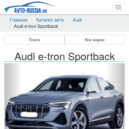
Togg
navig
Главная
Каталог авто
Audi
Audi e-tron Sportback
Поиск
Все марки
Audi e-tron Sportback
Назад
Впер