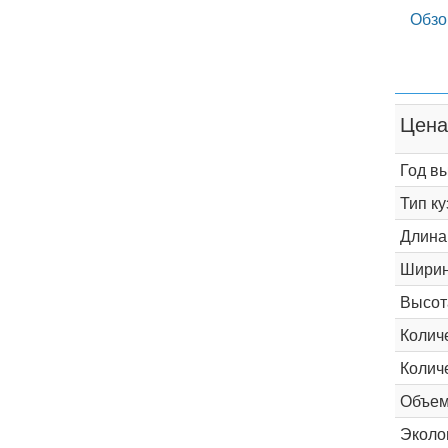
Обзо
Цена
Год в
Тип ку
Длина
Шири
Высот
Колич
Колич
Объем
Эколог