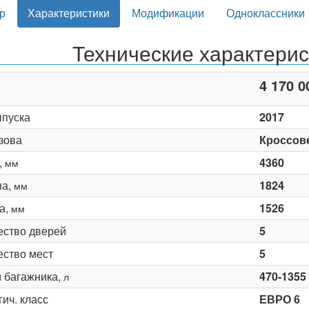
р
Характеристики
Модификации
Одноклассники
Технические характери
4 170 0
ыпуска
2017
зова
Кроссов
,
4360
мм
на,
1824
мм
а,
1526
мм
ество дверей
5
ество мест
5
 багажника,
470-1355
л
ич. класс
ЕВРО 6