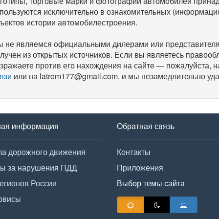
готипы, торговые марки и фотографии автомобилей прина
пользуются исключительно в ознакомительных (информаци
ъектов истории автомобилестроения.
 не являемся официальными дилерами или представителям
лучен из открытых источников. Если вы являетесь правооб
зражаете против его нахождения на сайте — пожалуйста, 
язи
или на latrom177@gmail.com, и мы незамедлительно уда
ная информация
Обратная связь
а дорожного движения
Контакты
ы за нарушения ПДД
Приложения
егионов России
Выбор темы сайта
рвисы