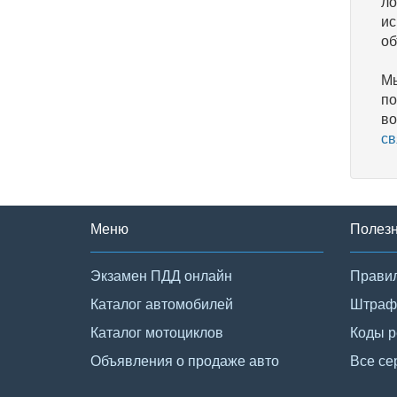
ло
ис
об
Мы
по
во
св
Меню
Полез
Экзамен ПДД онлайн
Правил
Каталог автомобилей
Штраф
Каталог мотоциклов
Коды р
Объявления о продаже авто
Все се