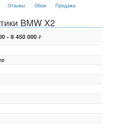
Отзывы
Обои
Продажа
стики BMW X2
00 - 8 450 000
₽
ер