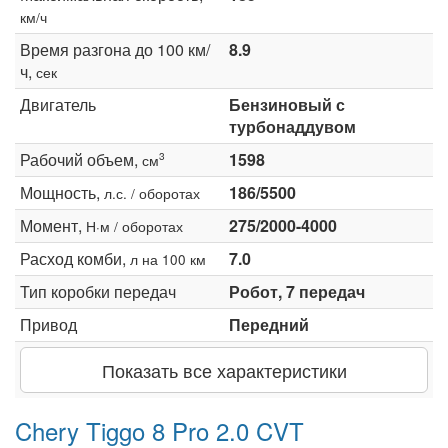
км/ч
Время разгона до 100 км/
8.9
ч,
сек
Двигатель
Бензиновый с
турбонаддувом
Рабочий объем,
1598
3
см
Мощность,
186/5500
л.с. / оборотах
Момент,
275/2000-4000
Н·м / оборотах
Расход комби,
7.0
л на 100 км
Тип коробки передач
Робот, 7 передач
Привод
Передний
Показать все характеристики
Chery Tiggo 8 Pro 2.0 CVT