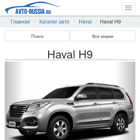
Togg
navig
Главная
Каталог авто
Haval
Haval H9
Поиск
Все марки
Haval H9
Назад
Впер