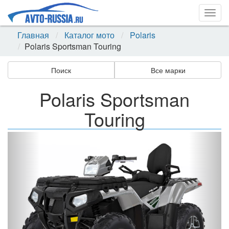
Togg
navig
Главная
Каталог мото
Polaris
Polaris Sportsman Touring
Поиск
Все марки
Polaris Sportsman
Touring
Назад
Впер