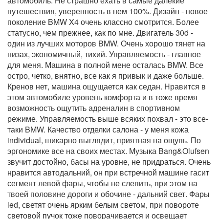
автомобиль. Не страшно ехать в самые далекие
путешествия, уверенность в нем 100%. Дизайн - новое
поколение BMW X4 очень классно смотрится. Более
статусно, чем прежнее, как по мне. Двигатель 30d -
один из лучших моторов BMW. Очень хорошо тянет на
низах, экономичный, тихий. Управляемость - главное
для меня. Машина в полной мене осталась BMW. Все
остро, четко, внятно, все как я привык и даже больше.
Кренов нет, машина ощущается как седан. Нравится в
этом автомобиле уровень комфорта и в тоже время
возможность ощутить адреналин в спортивном
режиме. Управляемость выше всяких похвал - это все-
таки BMW. Качество отделки салона - у меня кожа
individual, шикарно выглядит, приятная на ощупь. По
эргономике все на своих местах. Музыка Bang&Olufsen
звучит достойно, басы на уровне, не придраться. Очень
нравится автодальний, он при встречной машине гасит
сегмент левой фары, чтобы не слепить, при этом на
твоей половине дороги и обочине - дальний свет. Фары
led, светят очень ярким белым светом, при повороте
световой пучок тоже поворачивается и освещает