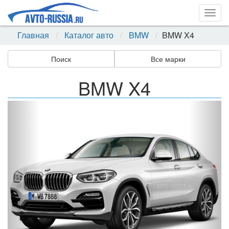
Togg
navig
Главная
Каталог авто
BMW
BMW X4
Поиск
Все марки
BMW X4
Назад
Впер