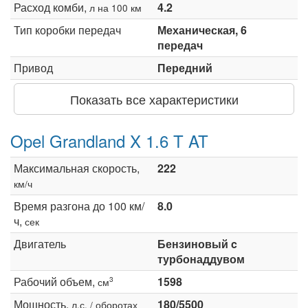
Расход комби,
4.2
л на 100 км
Тип коробки передач
Механическая, 6
передач
Привод
Передний
Показать все характеристики
Opel Grandland X 1.6 T AT
Максимальная скорость,
222
км/ч
Время разгона до 100 км/
8.0
ч,
сек
Двигатель
Бензиновый c
турбонаддувом
Рабочий объем,
1598
3
см
Мощность,
180/5500
л.с. / оборотах