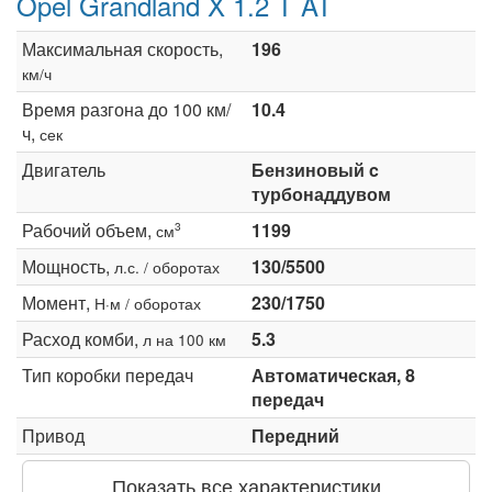
Opel Grandland X 1.2 T AT
Максимальная скорость,
196
км/ч
Время разгона до 100 км/
10.4
ч,
сек
Двигатель
Бензиновый c
турбонаддувом
Рабочий объем,
1199
3
см
Мощность,
130/5500
л.с. / оборотах
Момент,
230/1750
Н·м / оборотах
Расход комби,
5.3
л на 100 км
Тип коробки передач
Автоматическая, 8
передач
Привод
Передний
Показать все характеристики