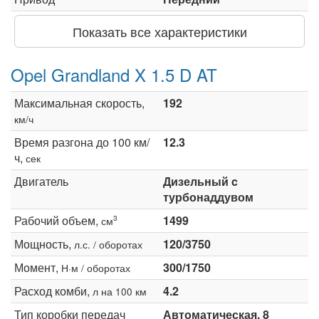
Показать все характеристики
Opel Grandland X 1.5 D AT
Максимальная скорость,
192
км/ч
Время разгона до 100 км/
12.3
ч,
сек
Двигатель
Дизельный c
турбонаддувом
Рабочий объем,
1499
3
см
Мощность,
120/3750
л.с. / оборотах
Момент,
300/1750
Н·м / оборотах
Расход комби,
4.2
л на 100 км
Тип коробки передач
Автоматическая, 8