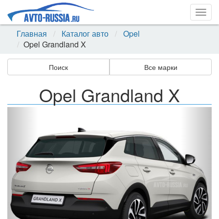
Togg
navig
Главная
Каталог авто
Opel
Opel Grandland X
Поиск
Все марки
Opel Grandland X
Назад
Впер