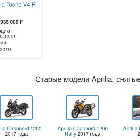
lia Tuono V4 R
 938 000 ₽
оцикл
рспорт
лия
 2019
Старые модели Aprilia, сняты
ilia Caponord 1200
Aprilia Caponord 1200
Aprilia
2017 года
Rally
2017 года
2