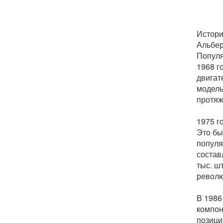
Истори
Альбер
Популя
1968 г
двигат
модель
протяж
1975 г
Это бы
популя
состав
тыс. ш
револю
В 1986
компон
позици