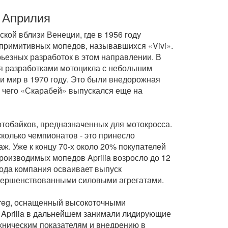
/ Априлия
ской вблизи Венеции, где в 1956 году
примитивных мопедов, называвшихся «Vivi».
ьезных рaзработок в этом направлении. В
я разработками мoтоцикла с небольшим
и мир в 1970 году. Это были внедорожная
 чего «Скарабей» выпускался еще на
отобайков, предназначенных для мотокросса.
есколько чемпионатов - это принесло
ж. Уже к концу 70-х около 20% покупателей
роизводимых мопедов Aprilia возросло до 12
 года компания осваивает выпуск
овершенствованными силовыми агрегатами.
areg, оснащенный высокоточными
 Aprilia в дальнейшем занимали лидирующие
хническим показателям и внедрению в