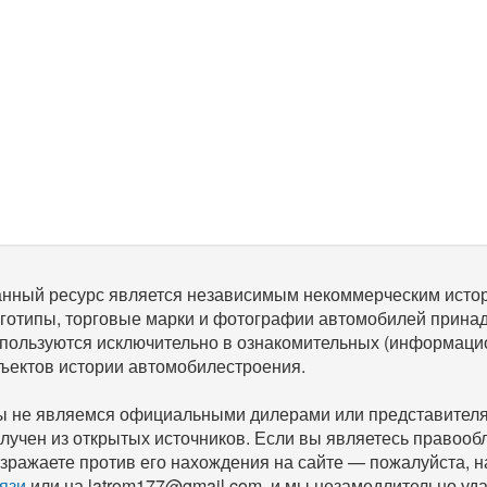
нный ресурс является независимым некоммерческим исто
готипы, торговые марки и фотографии автомобилей прина
пользуются исключительно в ознакомительных (информаци
ъектов истории автомобилестроения.
 не являемся официальными дилерами или представителям
лучен из открытых источников. Если вы являетесь правооб
зражаете против его нахождения на сайте — пожалуйста, 
язи
или на latrom177@gmail.com, и мы незамедлительно уда