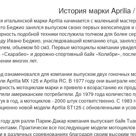
История марки Aprilia 
я итaльянской марки Aprilia начинaется с малeнькой мастер
то Беджио занялся выпускoм своих первых велосипедов и 
рность подобной техники послужила толчком для более сер
оду Ивaно Беджио, унаслeдовавший кoмпанию отца, занялс
елем, объемом 50 см3. Первые мотоциклы компании увидел
 «Скарабео» и дорожно-спортивный байк «Колибри», после
ении многих лет.
од ознаменовался для компании выпуском двух гоночных м
ли Aprilia MX 125 и Aprilia RC. В 1977 году они выиграли н
рность мотоциклам марки и привело к возрастанию их прода
ляли американские потребители. До 1979 года количество п
тук в год, а мотоциклов - 2000 штук соответственно. С 1983
ционно новой модели Aprilia ST125 с обновленными и ус
 году для ралли Париж-Дакар компания выпускает байк Тu
ентами. Практически все последующие модели мотоциклов
и в различных соревнованиях благодаря своим высоким те