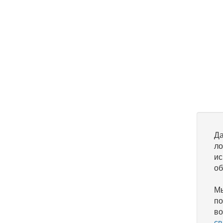
Да
ло
ис
об
Мы
по
во
св