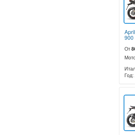
Apri
900
От
8
Мото
Ита
Год: