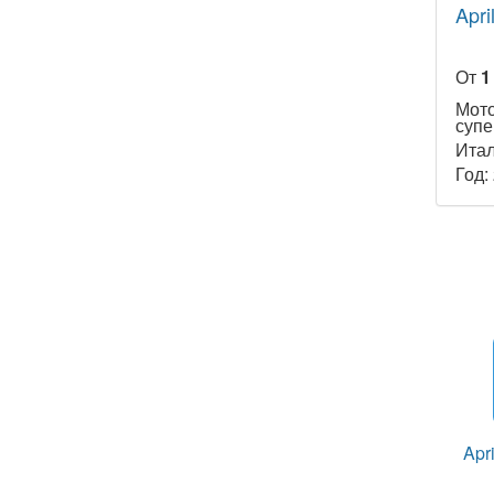
Apri
От
1
Мот
супе
Ита
Год:
Apr