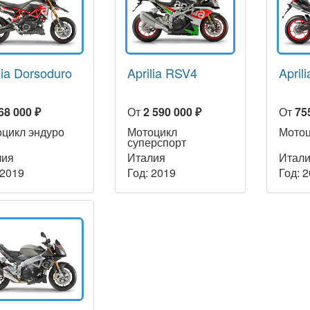
lia Dorsoduro
Aprilia RSV4
April
68 000 ₽
От
2 590 000 ₽
От
75
цикл эндуро
Мотоцикл
Мото
суперспорт
лия
Италия
Итал
 2019
Год: 2019
Год: 