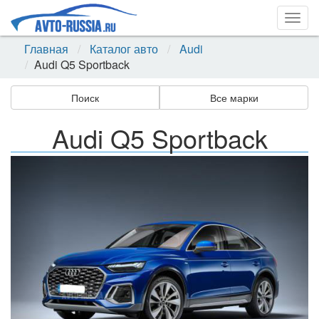
Togg
navig
Главная
Каталог авто
Audi
Audi Q5 Sportback
Поиск
Все марки
Audi Q5 Sportback
Назад
Впер