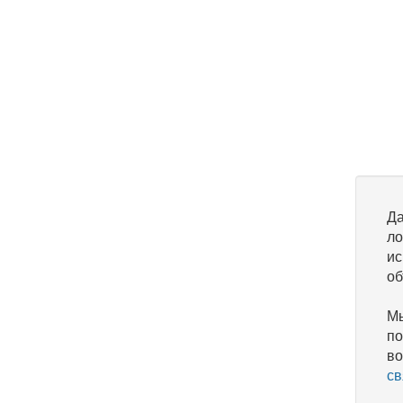
Да
ло
ис
об
Мы
по
во
св