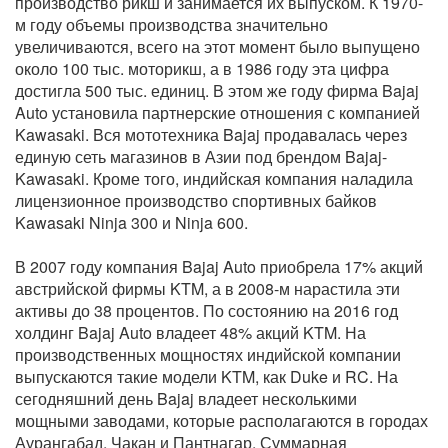
производство рикш и занимается их выпуском. К 1970-
м году объемы производства значительно
увеличиваются, всего на этот момент было выпущено
около 100 тыс. моторикш, а в 1986 году эта цифра
достигла 500 тыс. единиц. В этом же году фирма Bajaj
Auto установила партнерские отношения с компанией
Kawasaki. Вся мототехника Bajaj продавалась через
единую сеть магазинов в Азии под брендом Bajaj-
Kawasaki. Кроме того, индийская компания наладила
лицензионное производство спортивных байков
Kawasaki Ninja 300 и Ninja 600.
В 2007 году компания Bajaj Auto приобрела 17% акций
австрийской фирмы KTM, а в 2008-м нарастила эти
активы до 38 процентов. По состоянию на 2016 год
холдинг Bajaj Auto владеет 48% акций KTM. На
производственных мощностях индийской компании
выпускаются такие модели KTM, как Duke и RC. На
сегодняшний день Bajaj владеет несколькими
мощными заводами, которые располагаются в городах
Аурангабад, Чакан и Пантнагар. Суммарная