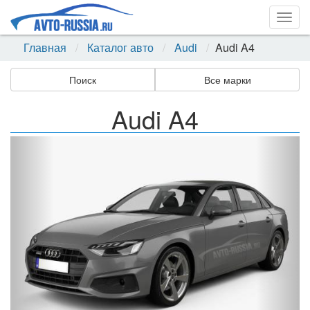
Togg
navig
Главная
Каталог авто
Audi
Audi A4
Поиск
Все марки
Audi A4
Назад
Впер