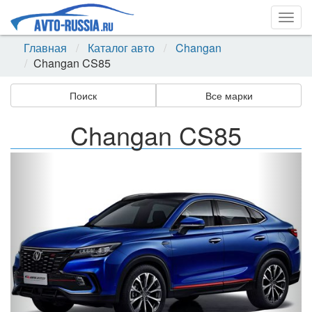
Togg
navig
Главная
Каталог авто
Changan
Changan CS85
Поиск
Все марки
Changan CS85
Назад
Впер