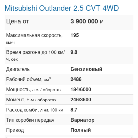
Mitsubishi Outlander 2.5 CVT 4WD
Цена от
3 900 000
₽
Максимальная скорость,
195
км/ч
Время разгона до 100 км/
9.8
ч,
сек
Двигатель
Бензиновый
Рабочий объем,
2488
3
см
Мощность,
184/6000
л.с. / оборотах
Момент,
246/3600
Н·м / оборотах
Расход комби,
8.7
л на 100 км
Тип коробки передач
Вариатор
Привод
Полный