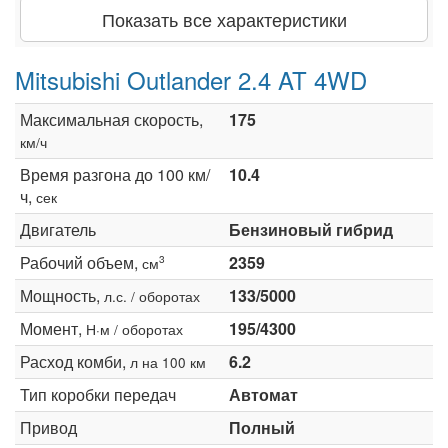
Показать все характеристики
Mitsubishi Outlander 2.4 AT 4WD
Максимальная скорость,
175
км/ч
Время разгона до 100 км/
10.4
ч,
сек
Двигатель
Бензиновый гибрид
Рабочий объем,
2359
3
см
Мощность,
133/5000
л.с. / оборотах
Момент,
195/4300
Н·м / оборотах
Расход комби,
6.2
л на 100 км
Тип коробки передач
Автомат
Привод
Полный