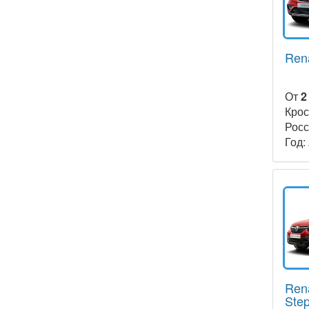
Rena
От
2
Крос
Росс
Год:
Ren
Ste