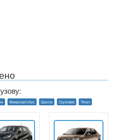
ено
узову:
он
Микроавтобус
Шасси
Грузовик
Тягач