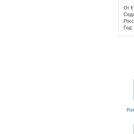
От
1
Сед
Росс
Год:
Ren