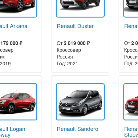
ult Arkana
Renault Duster
Renau
 179 000 ₽
От
2 019 000 ₽
От
2 
совер
Кроссовер
Кросс
ия
Россия
Росси
 2019
Год: 2021
Год: 
ault Logan
Renault Sandero
Rena
pway
Step