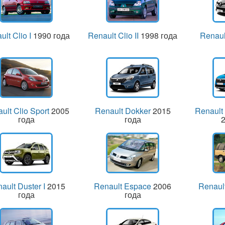
ult Clio I
1990 года
Renault Clio II
1998 года
Renaul
ult Clio Sport
2005
Renault Dokker
2015
Renault
года
года
2
ault Duster I
2015
Renault Espace
2006
Renaul
года
года