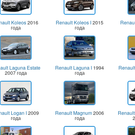
nault Koleos
2016
Renault Koleos I
2015
Renau
года
года
ault Laguna Estate
Renault Laguna I
1994
Renault
2007 года
года
ault Logan I
2009
Renault Magnum
2006
Renault
года
года
2