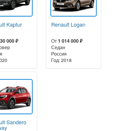
lt Kaptur
Renault Logan
030 000 ₽
От
1 014 000 ₽
овер
Седан
я
Россия
2020
Год: 2018
ult Sandero
way