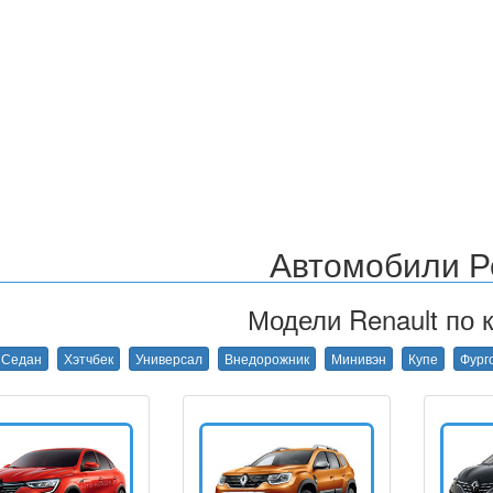
Автомобили Р
Модели Renault по к
Седан
Хэтчбек
Универсал
Внедорожник
Минивэн
Купе
Фург