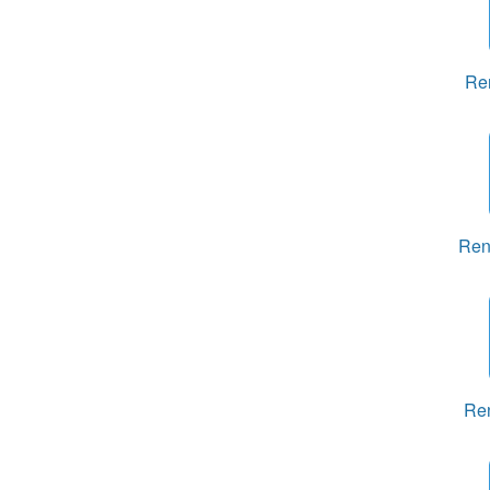
Re
Ren
Ren