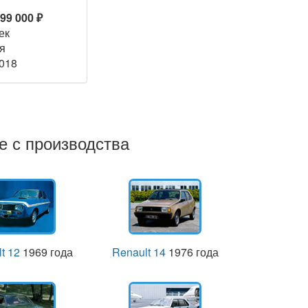
399 000 ₽
ек
я
2018
е с производства
t 12
1969 года
Renault 14
1976 года