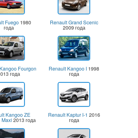
lt Fuego
1980
Renault Grand Scenic
года
2009 года
 Kangoo Fourgon
Renault Kangoo I
1998
013 года
года
lt Kangoo ZE
Renault Kaptur I-1
2016
 Maxi
2013 года
года