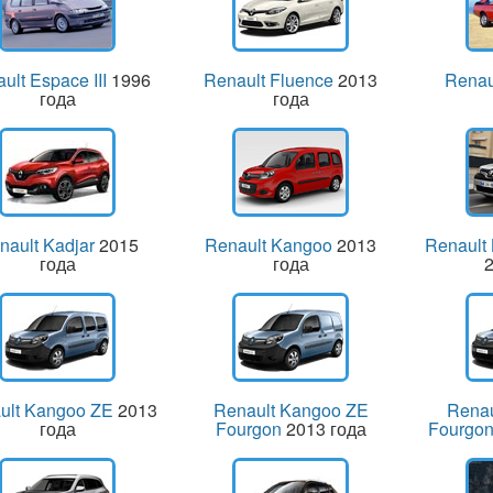
ult Espace III
1996
Renault Fluence
2013
Renau
года
года
nault Kadjar
2015
Renault Kangoo
2013
Renault
года
года
2
ult Kangoo ZE
2013
Renault Kangoo ZE
Renau
года
Fourgon
2013 года
Fourgon