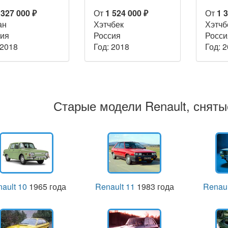
 327 000 ₽
От
1 524 000 ₽
От
1 
ан
Хэтчбек
Хэтчб
ия
Россия
Росси
 2018
Год: 2018
Год: 
Старые модели Renault, сняты
ault 10
1965 года
Renault 11
1983 года
Renaul